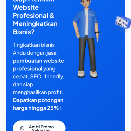
Website
Profesional &
Meningkatkan
Bisnis?
Tingkatkan bisnis
Anda dengan
jasa
pembuatan website
profesional
yang
cepat, SEO-friendly,
dan siap
menghasilkan profit.
Dapatkan potongan
harga hingga 25%!
Ambil Promo
Sekarang