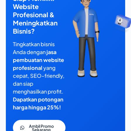
Website
Profesional &
Meningkatkan
Bisnis?
Tingkatkan bisnis
Anda dengan
jasa
pembuatan website
profesional
yang
cepat, SEO-friendly,
dan siap
menghasilkan profit.
Dapatkan potongan
harga hingga 25%!
Ambil Promo
Sekarang