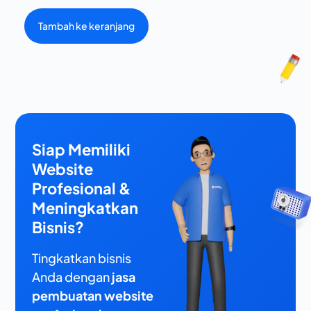
Tambah ke keranjang
Siap Memiliki
Website
Profesional &
Meningkatkan
Bisnis?
Tingkatkan bisnis
Anda dengan
jasa
pembuatan website