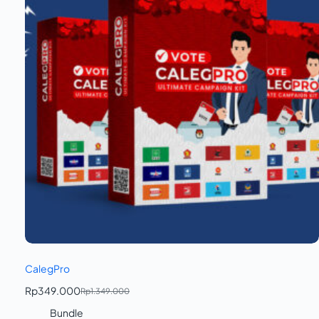
CalegPro
Rp
349.000
Rp
1.349.000
Bundle