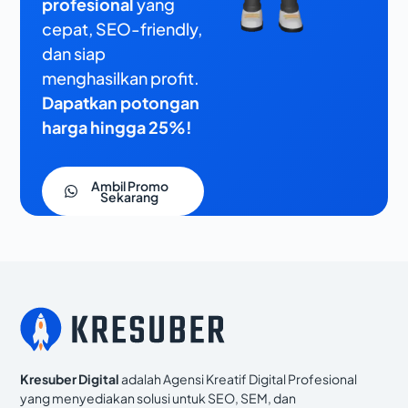
profesional
yang
cepat, SEO-friendly,
dan siap
menghasilkan profit.
Dapatkan potongan
harga hingga 25%!
Ambil Promo
Sekarang
Kresuber Digital
adalah Agensi Kreatif Digital Profesional
yang menyediakan solusi untuk SEO, SEM, dan