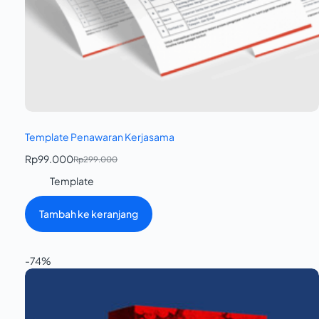
Template Penawaran Kerjasama
Rp
99.000
Rp
299.000
Template
Tambah ke keranjang
-74%